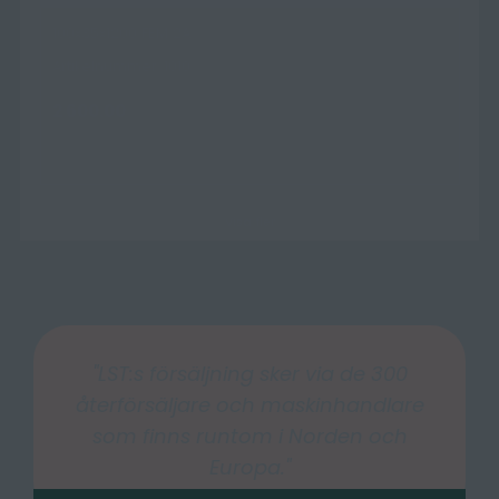
"LST:s försäljning sker via de 300
återförsäljare och maskinhandlare
som finns runtom i Norden och
Europa."