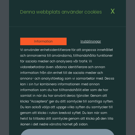
x
Denna webbplats använder cookies
Produkter
Information
Inställningar
Vi använder enhetsidentifierare för att anpassa innehållet
Våra produkter byggs i högkvalitativt stål upp till 500HB.
och annonserna till användarna, tillhandahålla funktioner
för sociala medier och analysera vår trafik. Vi
vidarebefordrar även sådana identifierare och annan
information från din enhet till de sociala medier och
Om oss
annons- och analysföretag som vi samarbetar med. Dessa
kan i sin tur kombinera informationen med annan
LS Equipment Trading AB (LST) är ett företag som sedan 2007 utvecklar
information som du har tillhandahållit eller som de har
och säljer redskap för anläggnings- och jordbruksmaskiner
samlat in när du har använt deras tjänster. Genom att
klicka ”Acceptera” ger du ditt samtycke till samtliga syften.
Du kan också välja att uppge vilka syften du samtycker till
genom att klicka i rutan bredvid syftet. Du kan när som
Har du frågor?
helst ta tillbaka ditt samtycke genom att klicka på den lilla
ikonen i det nedre vänstra hörnet på sidan.
Tveka inte att kontakta oss – vi hjälper dig gärna!